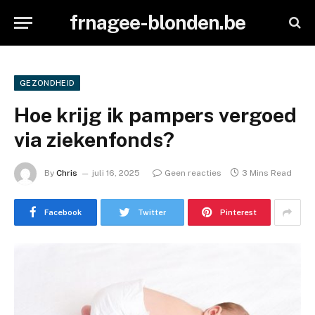
frnagee-blonden.be
GEZONDHEID
Hoe krijg ik pampers vergoed
via ziekenfonds?
By
Chris
juli 16, 2025
Geen reacties
3 Mins Read
Facebook
Twitter
Pinterest