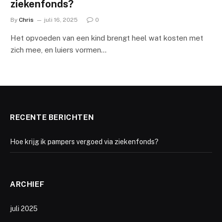
ziekenfonds?
By
Chris
juli 16, 2025
0
Het opvoeden van een kind brengt heel wat kosten met
zich mee, en luiers vormen…
RECENTE BERICHTEN
Hoe krijg ik pampers vergoed via ziekenfonds?
ARCHIEF
juli 2025