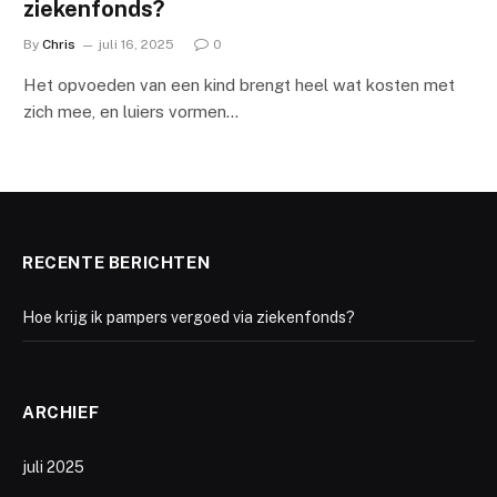
ziekenfonds?
By
Chris
juli 16, 2025
0
Het opvoeden van een kind brengt heel wat kosten met
zich mee, en luiers vormen…
RECENTE BERICHTEN
Hoe krijg ik pampers vergoed via ziekenfonds?
ARCHIEF
juli 2025