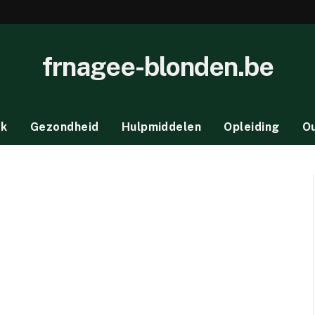
frnagee-blonden.be
ek
Gezondheid
Hulpmiddelen
Opleiding
O