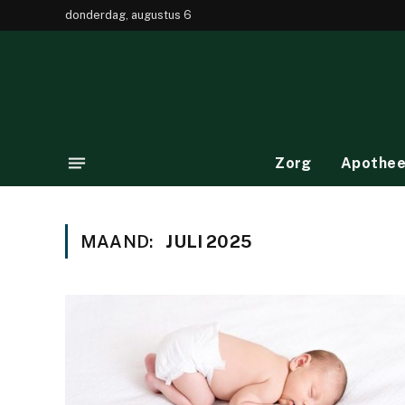
donderdag, augustus 6
Zorg
Apothe
MAAND:
JULI 2025