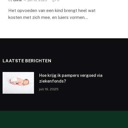
By
Chris
juli 16, 2025
0
Het opvoeden van een kind brengt heel wat
kosten met zich mee, en luiers vormen…
LAATSTE BERICHTEN
Hoe krijg ik pampers vergoed via
ziekenfonds?
juli 16, 2025